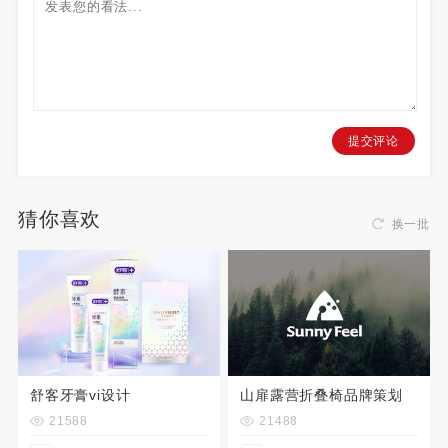
提交评论
猜你喜欢
换一批
舒客牙膏vi设计
山扉露营折叠椅品牌策划
21588
21488