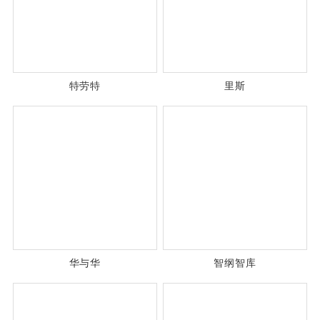
特劳特
里斯
华与华
智纲智库