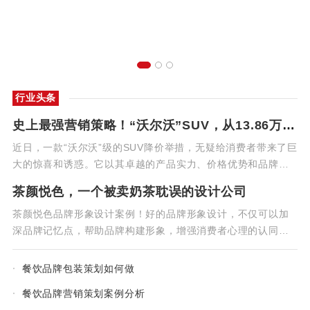
XIAOMI SU7营销策略揭秘：如何打造爆款科技产品
行业头条
史上最强营销策略！“沃尔沃”SUV，从13.86万降
至9.86万，要啥比亚迪？
近日，一款“沃尔沃”级的SUV降价举措，无疑给消费者带来了巨
大的惊喜和诱惑。它以其卓越的产品实力、价格优势和品牌形
象的提升，成为了汽车市场中的一颗璀璨明星。
[详细]
茶颜悦色，一个被卖奶茶耽误的设计公司
茶颜悦色品牌形象设计案例！好的品牌形象设计，不仅可以加
深品牌记忆点，帮助品牌构建形象，增强消费者心理的认同感
和归属感，甚至可以在短短几秒内增加多倍的成交机会，增加
品牌价值。如茶饮界的神奇存在——茶颜悦色，凭借符合Z世代
·
餐饮品牌包装策划如何做
追求个性的消费理念和差异化视觉效果，
[详细]
·
餐饮品牌营销策划案例分析