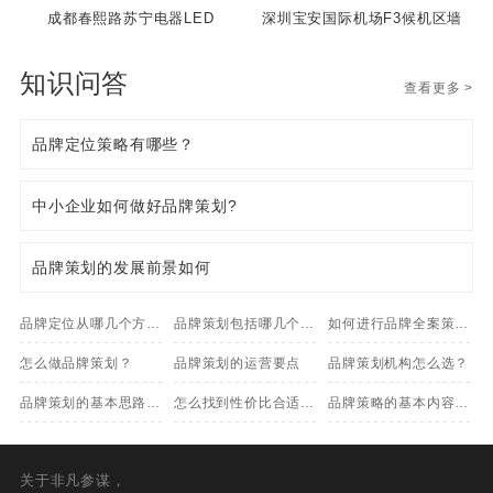
成都春熙路苏宁电器LED
深圳宝安国际机场F3候机区墙
体灯箱广告
知识问答
查看更多 >
品牌定位策略有哪些？
中小企业如何做好品牌策划?
品牌策划的发展前景如何
品牌定位从哪几个方面
品牌策划包括哪几个方
如何进行品牌全案策
写？
怎么做品牌策划？
面？
品牌策划的运营要点
划？
品牌策划机构怎么选？
品牌策划的基本思路包
怎么找到性价比合适的
品牌策略的基本内容有
括
品牌策划机构？
哪些？
关于非凡参谋，