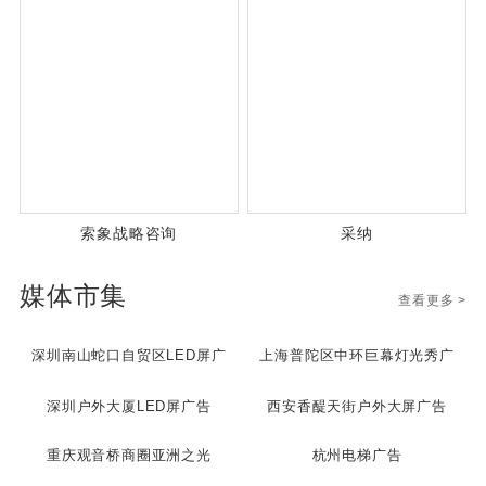
索象战略咨询
采纳
媒体市集
查看更多 >
深圳南山蛇口自贸区LED屏广
上海普陀区中环巨幕灯光秀广
告
告
深圳户外大厦LED屏广告
西安香醍天街户外大屏广告
重庆观音桥商圈亚洲之光
杭州电梯广告