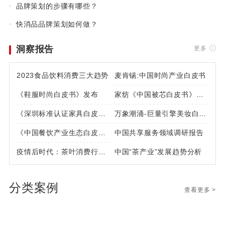
·
品牌策划的步骤有哪些？
·
快消品品牌策划如何做？
洞察报告
更多
2023食品饮料消费三大趋势
麦肯锡:中国时尚产业白皮书
《鞋服时尚白皮书》发布
家纺《中国被芯白皮书》出
《深圳标准认证家具白皮
炉
万象潮涌-巨量引擎美妆白皮
书》
《中国餐饮产业生态白皮
书
中国共享服务领域调研报告
书》
疫情后时代：茶叶消费行为
中国“茶产业”发展趋势分析
四大变化
分类案例
查看更多 >