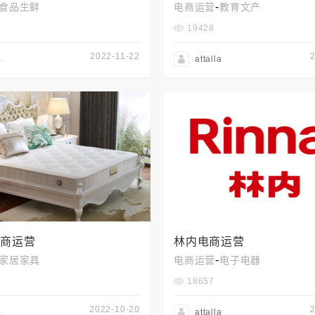
-
食品生鲜
电商运营
教育文产
19428
2022-11-22
a
attalla
电商运营
林内电商运营
-
家居家具
电商运营
电子电器
18657
2022-10-20
a
attalla