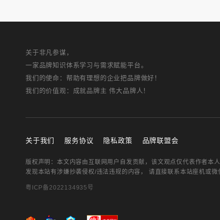
关于非凡参谋，
一家品牌知识体系学习与需求赋能平台。
我们的使命：帮助有理想的企业把品牌做好！
我们的价值观：成就品牌主 伟大品牌人！
关于我们
服务协议
隐私政策
品牌联盟会
版权声明：本文内容由互联网用户自发贡献，该文观点仅代表作者本
发现本站有涉嫌抄袭侵权/违法违规的内容， 请直接联系本站座机或
粤ICP备2022134935号