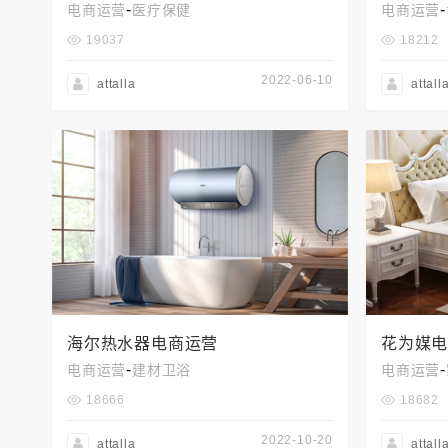
-
-
电商运营
医疗保健
电商运营
19037
18212
2022-06-10
attalla
attall
海尔热水器电商运营
花为媒
-
-
电商运营
建材卫浴
电商运营
18666
18682
2022-10-20
attalla
attall