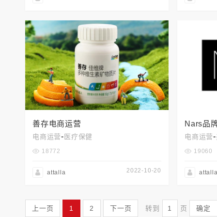
善存电商运营
Nars
-
-
电商运营
医疗保健
电商运营
18772
19060
2022-10-20
attalla
attall
上一页
1
2
下一页
转到
页