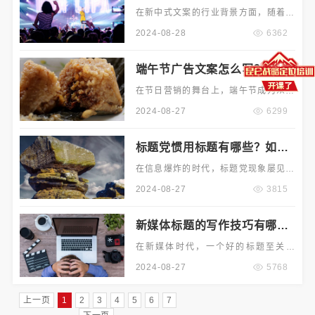
怎样营造高级感？
在新中式文案的行业背景方面，随着中
国经济的发展和文化自信的提升，人们
2024-08-28
6362
对传统文化的认同感和热爱日益增强。
新中式风格在设计、家居、建筑、时尚
端午节广告文案怎么写？有哪
等多个领域逐渐兴起并受到
些创意方向？
在节日营销的舞台上，端午节成为众多
品牌展示魅力的重要时刻。对于品牌策
2024-08-27
6299
划人员和广告创作者来说，掌握端午节
广告文案的撰写方法以及探索创意方向
标题党惯用标题有哪些？如何
是非常重要的，直接关系到品牌在端午
吸引眼球？
节期间的传播效果和市场影响力。
在信息爆炸的时代，标题党现象屡见不
鲜。通常人们会被一些极具吸引力的标
2024-08-27
3815
题所吸引，但也可能因此陷入信息误导
的困境。对于读者和内容创作者来说，
新媒体标题的写作技巧有哪
了解这些问题是非常重要的，关系到信
些？如何吸引人？
息的筛选和有效传播。
在新媒体时代，一个好的标题至关重
要。通常新媒体从业者会努力探索有效
2024-08-27
5768
的标题写作技巧，以吸引更多的读者。
那么，新媒体标题的写作技巧有哪些？
上一页
1
2
3
4
5
6
7
又该如何让标题更吸引人呢？