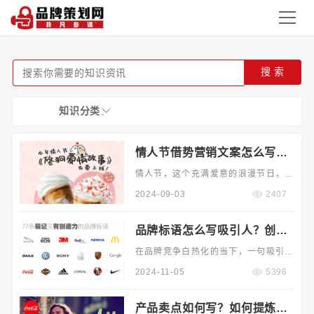
搜 索
知识分类：
情人节借势营销文案怎么写？
如何做好营销活动？
情人节，这个充满爱意的浪漫节日，宛
如璀璨星辰照亮了人们的情感世界。它
2024-09-03
2407
为商家们提供了绝佳的营销契机。在这
个特殊的日子里，如何撰写令人心动的
品牌标语怎么写吸引人？创意
借势营销文案？又该如何精心策划一场
体现有什么方法？
成功的营销活动呢？以下将为您详细介
在品牌竞争白热化的当下，一句吸引人
绍。
的品牌标语至关重要。它是品牌的灵魂
2024-11-05
5396
缩影，能瞬间抓住消费者的注意力，传
递品牌核心价值。下面详细介绍,怎样写
产品卖点如何写？如何提炼卖
出吸引人的品牌标语？创