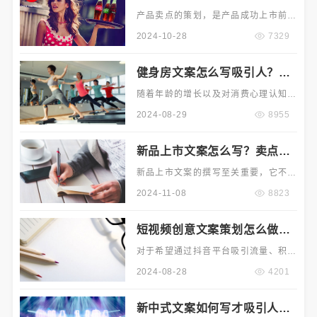
点打动消费者？
产品卖点的策划，是产品成功上市前至
关重要的营销策划工作。可以没有明确
2024-10-28
7329
的定位，但绝不能缺少卖点。产品的卖
点既可以源于产品自身，也可以来自人
健身房文案怎么写吸引人？有
们对产品的认知或需求。好
哪些技巧方法？
随着年龄的增长以及对消费心理认知的
不断提升，许多文案创作者对所谓的“人
2024-08-29
8955
性”都有了一定程度的了解。然而，如何
运用文字的功力将吸引人的健身文案恰
新品上市文案怎么写？卖点如
当地表达出来，却成为
何体现出来？
新品上市文案的撰写至关重要，它不仅
要吸引眼球，更要巧妙地将产品的卖点
2024-11-08
8823
一一呈现。那么，究竟该如何创作一篇
引人入胜的新品上市文案？又该如何让
短视频创意文案策划怎么做？
产品的卖点在文案中熠熠生
怎样轻松上热门？
对于希望通过抖音平台吸引流量、积累
用户的创作者而言，如何创作出既受欢
2024-08-28
4201
迎又能频繁登上热门榜单的短视频，无
疑是一个既具挑战性又充满机遇的课
新中式文案如何写才吸引人？
题。虽然涵盖全面策略的内容