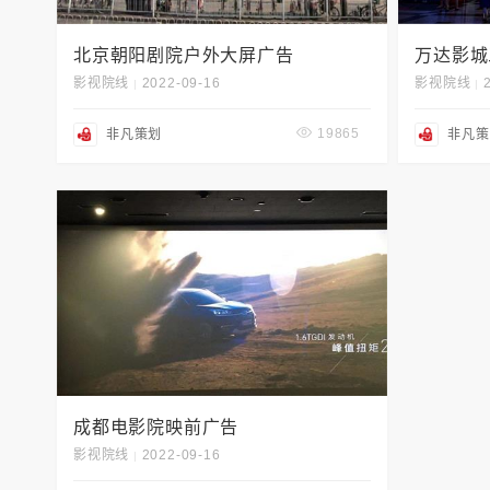
北京朝阳剧院户外大屏广告
万达影城
影视院线
2022-09-16
影视院线
|
|
19865
非凡策划
非凡策
成都电影院映前广告
影视院线
2022-09-16
|