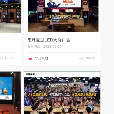
影城巨型LED大屏广告
影视院线
2022-09-16
|
19942
19943
非凡策划