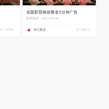
全国影院映前黄金5分钟广告
影视院线
2022-09-16
|
20056
19828
非凡策划