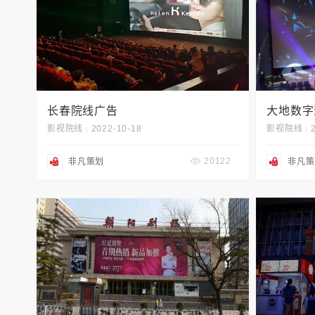
长春院线广告
大地数字
影视院线
2022-10-18
影视院线
|
|
20122
非凡策划
非凡策