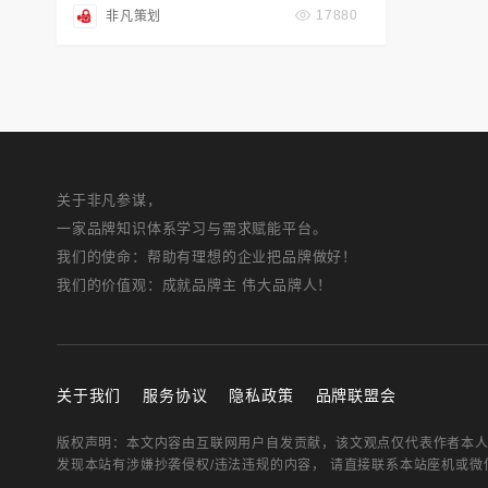
17880
非凡策划
关于非凡参谋，
一家品牌知识体系学习与需求赋能平台。
我们的使命：帮助有理想的企业把品牌做好！
我们的价值观：成就品牌主 伟大品牌人！
关于我们
服务协议
隐私政策
品牌联盟会
版权声明：本文内容由互联网用户自发贡献，该文观点仅代表作者本
发现本站有涉嫌抄袭侵权/违法违规的内容， 请直接联系本站座机或