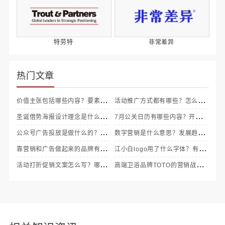
特劳特
非常差异
热门文章
价值主张包括哪些内容？要素怎
活动推广方式都有哪些？怎么做
么描述？
圣诞借势海报设计理念是什么？
营销推广方案？
7月公关日历有哪些内容？开展什
有值得借鉴的创意吗？
公众号广告投放是做什么的？如
么主题活动好？
数字营销是什么意思？发展趋势
何收费的？
靠营销和广告做起来的品牌有哪
怎样？
江小白logo用了什么字体？有哪
些？如何成功的？
活动打折促销文案怎么写？哪些
些作用？
高端卫浴品牌TOTO的营销战略
是吸引人的？
成功之道