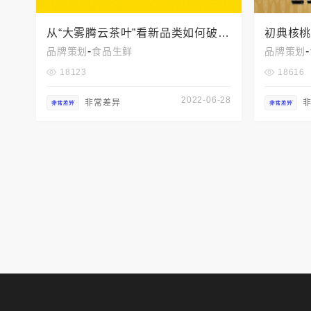
从“大雾腾云茶叶”看新品类如何破解
初典核
-
-
品牌策划
食品生鲜
品牌策划
营销难题
18123
18616
2022-06-28
非常差异