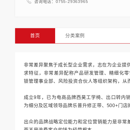
咨询电话：0755-29363965
首页
分类案例
非常差异聚焦于成长型企业需求，志在为企业提
求特征，非常差异
配称产品研发管理、精细化零
锁管理事业部、风险投资合伙人等
组织架构，从
成立9年，已为电商品牌西昊工学椅、出口转内
为细分及区域领导品牌乐普升修正带、500+门
出众的品牌战略定位能力和定位营销能力是非常
而不是浪费客户的钱为经营根本。