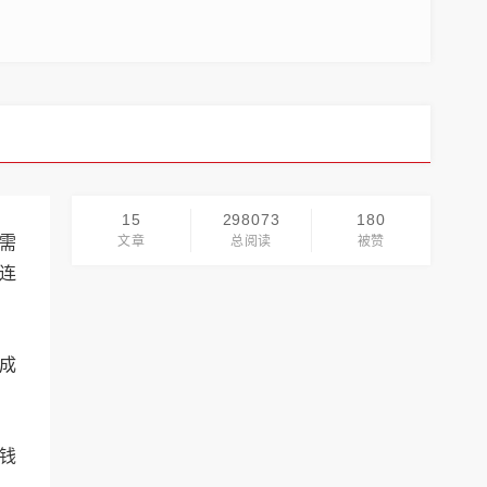
15
298073
180
需
文章
总阅读
被赞
连
成
钱