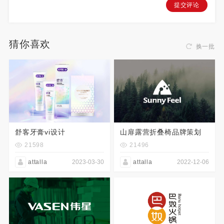
提交评论
猜你喜欢
换一批
舒客牙膏vi设计
山扉露营折叠椅品牌策划
21598
21496
attalla
2023-03-30
attalla
2022-12-06