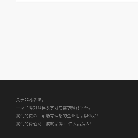
关于非凡参谋，
一家品牌知识体系学习与需求赋能平台。
我们的使命：帮助有理想的企业把品牌做好！
我们的价值观：成就品牌主 伟大品牌人！