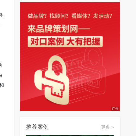
经
产
划
功
由
和
广告
推荐案例
更多 >