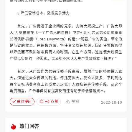
相同的商品具有与众不同的特性和品牌形象。
3.降低营销成本，激发竞争活力
首先，广告促进了企业间的竞争，支持大规模生产。广告大师
大卫·奥格威在《一个广告人的自白》中曾引用利弗兄弟公司前董事
长海沃斯·勋爵（Lord Heyworth）的话：“随着广告的实施，带来的
是节省的效果。在销售方面，它使资金周转加速，因而使零售价得
以降低而不致影响零售商人的利润。在生产方面，这是使大规模生
产得以实现的一种因素。谁又能不承认大生产导致成本下降呢？”
其次，从广告作为营销传播手段来看，虽然广告的整体投入较
大，但通过大众传媒的刊播，传播范围大，受众人数多，平均到达
每个目标消费者身上的成本远远低于人员推销等传播手段。从这个
角度而言，广告非但没有提高反而还有助于降低营销成本。
采纳提问
+0 点赞
举报
2022-10-10
热门回答