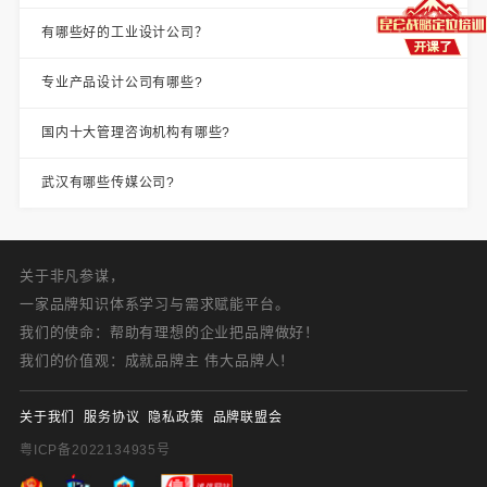
有哪些好的工业设计公司？
专业产品设计公司有哪些?
国内十大管理咨询机构有哪些?
武汉有哪些传媒公司?
关于非凡参谋，
一家品牌知识体系学习与需求赋能平台。
我们的使命：帮助有理想的企业把品牌做好！
我们的价值观：成就品牌主 伟大品牌人！
关于我们
服务协议
隐私政策
品牌联盟会
粤ICP备2022134935号