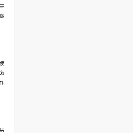
基
做
使
落
作
实