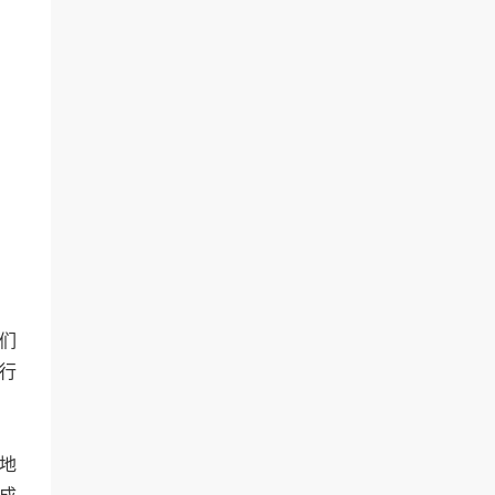
们
行
地