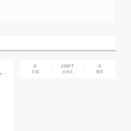
0
23977
0
，
文章
总阅读
被赞