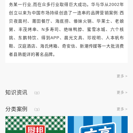
务某一行业,而在众多行业取得巨大成功。华与华从2002年
创立以来为中国市场持续创造了一连串的品牌营销案例:西
贝夜面村、莆田餐厅、海底捞、傣妹火锅、华莱士、老娘
舅、丰茂烤串、N多寿司、绝味鸭脖、蜜雪冰城、六个核
挑、东鹏特饮、得到APP、晨光文具、珍视明、人本帆布
鞋、汉庭酒店、海氏烤箱、奇安信、新潮传媒等一大批消费
者县熟能详的著名品牌。
更多 >
知识资讯
更多 >
（0）
分类案例
更多 >
（3）