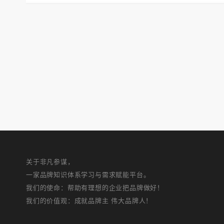
关于非凡参谋，
一家品牌知识体系学习与需求赋能平台。
我们的使命：帮助有理想的企业把品牌做好！
我们的价值观：成就品牌主 伟大品牌人！