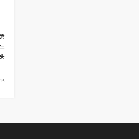
我
生
要
-15