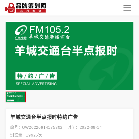
羊城交通台半点报时特约广告
编号：QW20220914175302
时间：2022-09-14
浏览量：19926次