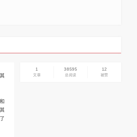
1
38595
12
其
文章
总阅读
被赞
题和
其
入了