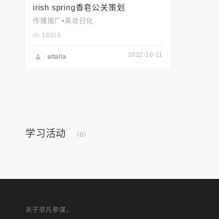
irish spring香皂公关策划
-
传播推广
美妆日化
18319
2022-10-11
attalla
学习活动
（0）
关于非凡参谋，