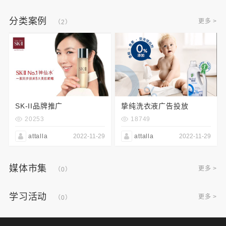
分类案例
更多 >
（2）
SK-II品牌推广
挚纯洗衣液广告投放
20253
18749
attalla
2022-11-29
attalla
2022-11-29
媒体市集
更多 >
（0）
学习活动
更多 >
（0）