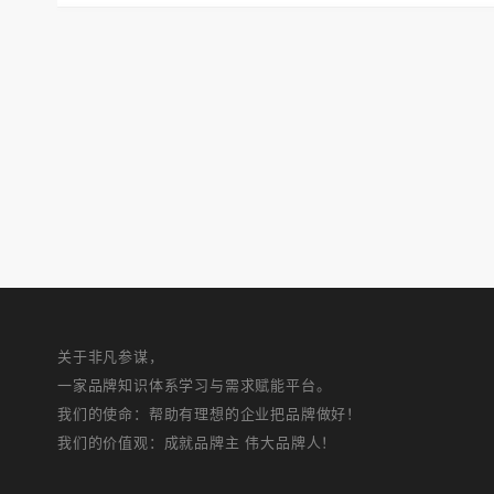
关于非凡参谋，
一家品牌知识体系学习与需求赋能平台。
我们的使命：帮助有理想的企业把品牌做好！
我们的价值观：成就品牌主 伟大品牌人！