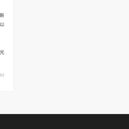
新
以
光
-02