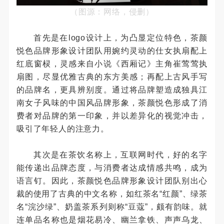
（图源：网络，侵删）
首先是在logo设计上，为凸显定位特色，茶颜
悦色品牌形象设计团队用婉约灵动的仕女执扇配上
红底窗棂，灵感来自小说《西厢记》主角崔莺莺执
扇图，尽显优雅古典的东方美感；再配上古风手写
的品牌名，更具辨别度。通过将品牌塑造成独具江
南女子风味的中国风品牌形象，茶颜悦色形成了消
费者对品牌的第一印象，并以差异化的视觉冲击，
吸引了年轻人的注意力。
其次是在茶饮名称上，互联网时代，好的名字
能传递出品牌态度，与消费者达成情感共鸣，成为
语言钉。因此，茶颜悦色品牌形象设计团队别出心
裁的使用了古典的中文名称，如红茶名“红颜”、绿茶
名“浣沙绿”、奶盖茶系列则称“豆蔻”，颇有韵味。就
连单品名称也是烟花易冷、幽兰拿铁、声声乌龙、