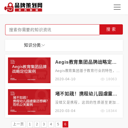
搜 索
知识分类：
Aegis教育集团品牌战略定位
案例
Aegis教育集团基于教育行业的特性，品
牌战略定位于成为以青少年为主的重要
2020-04-10
18063
专业咨询机构，提供教育专业咨询，是
一家应用咨询和教育管理公司。
堵不如疏！携程幼儿园虐童还
想瞒？危机公关案例
没错又是携程，这回的性质甚至更加恶
劣。11月8日上午，微博网友发布一则
2020-03-04
18344
携程亲子园虐童视频：孩子被老师推倒
撞到桌角，还被老师强灌芥末。 携程在
上一页
1
2
3
4
5
6
之后紧急发声，表示涉事人员已与携程