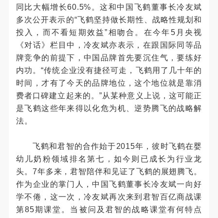
同比大幅增长60.5%。这和中国飞鹤董事长冷友斌
多次公开表示的“飞鹤坚持做长期性、战略性规划和
投入，而不看短期效益”相吻合。在今年5月央视
《对话》栏目中，冷友斌亦表示，在跟国际同等品
牌竞争的前提下，中国品牌首先要沉住气，要练好
内功。“传统企业没有捷径可走，飞鹤用了几十年的
时间，才有了今天的品牌地位，这个地位就是靠消
费者口碑建立起来的。”从某种意义上说，这可能正
是飞鹤这些年来得以化危为机、逆势腾飞的战略解
法。
飞鹤和君智的合作始于2015年，彼时飞鹤在婴
幼儿奶粉领域排名第七，如今则已成长为行业龙
头。7年多来，君智陪伴和见证了飞鹤的展翅腾飞。
作为企业的掌门人，中国飞鹤董事长冷友斌一向好
学不倦，这一次，冷友斌再次来到君智百亿商战课
第85期课堂。当被问及君智的战略课堂有何特点