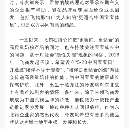
时，冷友斌表示，君智的战略理论对秉承长期主义
的企业很有帮助，能在品牌灵魂层面给企业以启
发，包括飞鹤那句广为人知的“更适合中国宝宝体
质”，也是双方共同智慧的结晶。
一直以来，飞鹤在潜心打造“更新鲜、更适合”的
高质量奶粉产品的同时，也在持续关注宝宝成长中
的问题。基于对社会“隐性失陪”现象的洞察，2018
年，飞鹤发起倡议，希望设立“5·28中国宝宝日”，
并通过“陪伴不等于陪着”，“陪伴是更适合的爱”向社
会传递高质量陪伴的价值，为中国宝宝的健康成长
保驾护航。此外，出生于黑龙江的冷友斌对东北故
土有着难以割舍的情怀，多年来，除了带领飞鹤发
展成为中国民族品牌的骄傲，他也致力于依托产业
链推进家乡发展，通过种种方式回报桑梓。作为东
北籍企业家的杰出代表，冷友斌希望有更多民族品
牌从这片黑土地里生根、发芽和长大。