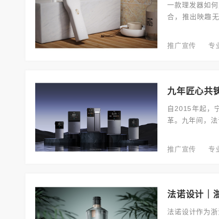
一款理发器如何
合，推出映趣无
迹，全国销量突
推广宣传
专
九年匠心共
自2015年起
革。九年间，法
跨界突破，成为
推广宣传
专
法诺设计｜
法诺设计作为浙