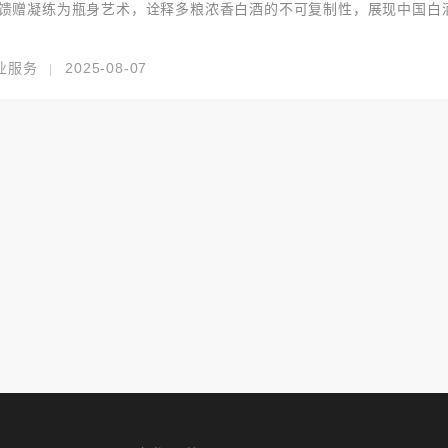
馈赠凝练为瓶身艺术，诠释多粮浓香白酒的不可复制性，展现中国白
业服务
2025-08-07
|