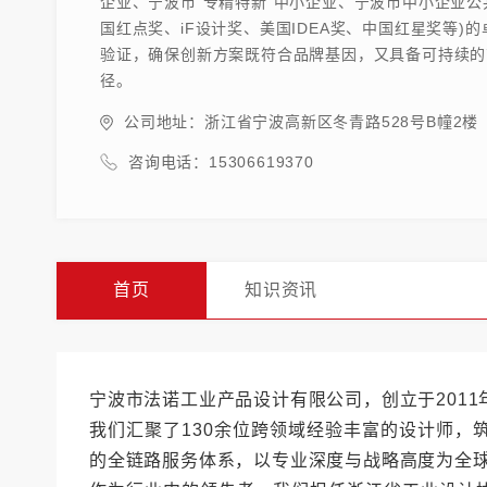
企业、宁波市“专精特新”中小企业、宁波市中小企业公
国红点奖、iF设计奖、美国IDEA奖、中国红星奖等
验证，确保创新方案既符合品牌基因，又具备可持续的
径。
公司地址：浙江省宁波高新区冬青路528号B幢2楼
咨询电话：15306619370
首页
知识资讯
宁波市法诺工业产品设计有限公司，创立于201
我们汇聚了130余位跨领域经验丰富的设计师，
的全链路服务体系，以专业深度与战略高度为全