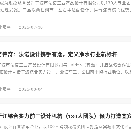
成为现象级单品？宁波市法诺工业产品设计有限公司以130人专业
线理发器。产品以两档调节、左右手适配设计、易清洁等核心优势，
破1000万只。本文解码法诺设计如何以宁波工业设计龙头之姿，重
业服务
2025-07-30
|
铸传奇：法诺设计携手有逸，定义净水行业新标杆
，宁波市法诺工业产品设计有限公司与Unities（有逸）开启战略
诺设计凭借宁波综合实力第一、浙江前三、全国前十的行业地位，以及
净水器行业标杆企业。双方共创多款市场爆品，推动有逸销量持续攀
业服务
2025-08-04
|
浙江综合实力前三设计机构（130人团队）倾力打造宜
江设计行业领军企业，以130人跨领域精英团队打造宜宾城市文化酒