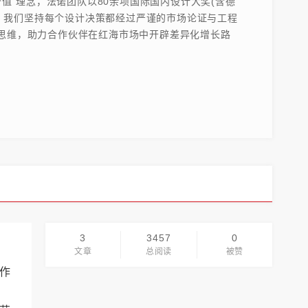
值”理念，法诺团队以80余项国际国内设计大奖(含德
付，我们坚持每个设计决策都经过严谨的市场论证与工程
思维，助力合作伙伴在红海市场中开辟差异化增长路
3
3457
0
文章
总阅读
被赞
作