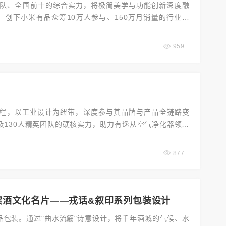
团队、全国前十的综合实力，将极简美学与功能创新深度融
创下小米有品众筹10万人参与、150万月销量的行业奇
新定义家庭理发体验。
959
合作征程，以工业设计为纽带，深度参与其品牌与产品全链路变
130人精英团队的硬核实力，助力有逸从空气净化器领域
升，更以设计驱动行业技术革新与用户体验升级。
877
宾酒文化名片——戎话&叙印系列包装设计
品包装。通过"曲水流觞"诗意设计，将千年酒城的气候、水