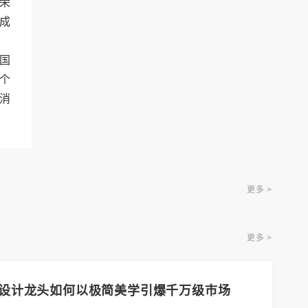
荣
成
美国
个
消
更多 >
更多 >
业设计龙头如何以极简美学引爆千万级市场