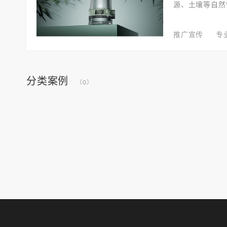
源、土壤等自然
推广宣传
专
分类案例
（0）